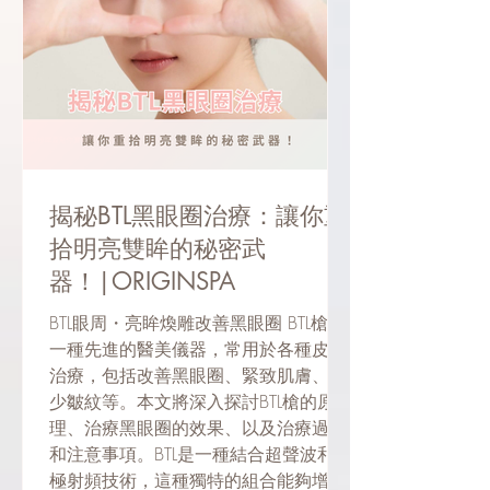
揭秘BTL黑眼圈治療：讓你重
拾明亮雙眸的秘密武
器！|ORIGINSPA
BTL眼周・亮眸煥雕改善黑眼圈 BTL槍是
一種先進的醫美儀器，常用於各種皮膚
治療，包括改善黑眼圈、緊致肌膚、減
少皺紋等。本文將深入探討BTL槍的原
理、治療黑眼圈的效果、以及治療過程
和注意事項。BTL是一種結合超聲波和單
極射頻技術，這種獨特的組合能夠增加