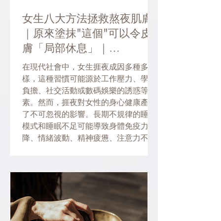
女生八大方法拯救熬夜肌膚
｜原來塗抹"這個"可以令皮
膚「局部休息」｜
ORIGINSPA
在現代社會中，女生捱夜成因多種多
樣，這種習慣可能源於工作壓力、學業
負擔、社交活動或數碼娛樂的誘惑等因
素。然而，捱夜對女性的身心健康產生
了不可忽視的影響。長期不規律的睡眠
模式和睡眠不足可能導致身體免疫力下
降、情緒波動、精神疲憊、注意力不集
中等問題。此外，捱夜也可能對皮膚健
康造...