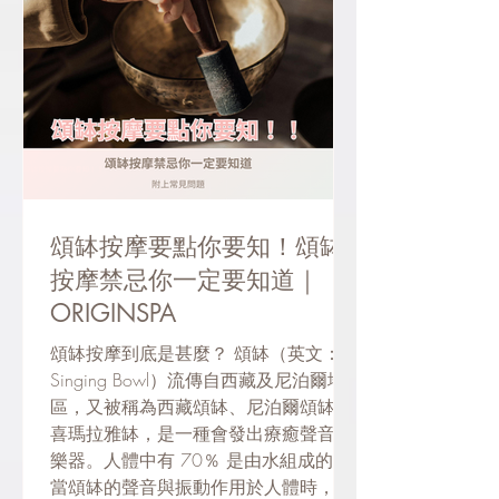
頌缽按摩要點你要知！頌缽
按摩禁忌你一定要知道｜
ORIGINSPA
頌缽按摩到底是甚麼？ 頌缽（英文：
Singing Bowl）流傳自西藏及尼泊爾地
區，又被稱為西藏頌缽、尼泊爾頌缽或
喜瑪拉雅缽，是一種會發出療癒聲音的
樂器。人體中有 70％ 是由水組成的，
當頌缽的聲音與振動作用於人體時，頌