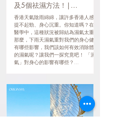
及5個祛濕方法！|
ORIGINSPA
香港天氣陰雨綿綿，讓許多香港人感到
提不起勁、身心沉重。你知道嗎？在中
醫學中，這種狀況被歸結為濕氣太重。
那麼，下雨天濕氣重對我們的身心健康
有哪些影響，我們該如何有效消除體內
的濕氣呢？讓我們一探究竟吧！ 「濕
氣」對身心的影響有哪些？...