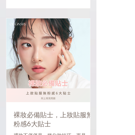
細胞的滲透性，快速有效...
裸妝必備貼士，上妝貼服無
粉感6大貼士