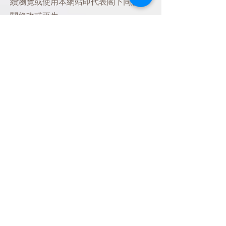
續瀏覽或使用本網站即代表閣下同意相
關修改或更生。
- 閣下承認並同意我們或其職員、僱員或
代理人均不需承擔任何因閣下使用本網
站的資料或資訊引致需要維修、修復或
糾正設備或數據，而產生的任何損失或
損害。閣下在此免除我們任何該等責
任、損失、損害或索償。
免責聲明及法律責任限制
我們會為本網站盡力提供準確、完整及
最新的資料，但不會作明示或暗示的保
證或承諾所提供之内容/資料是完全準
確無誤或網站不會發生任何技術困難/