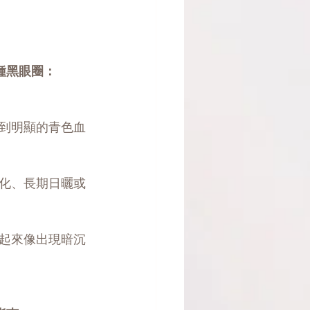
種黑眼圈：
到明顯的青色血
化、長期日曬或
起來像出現暗沉