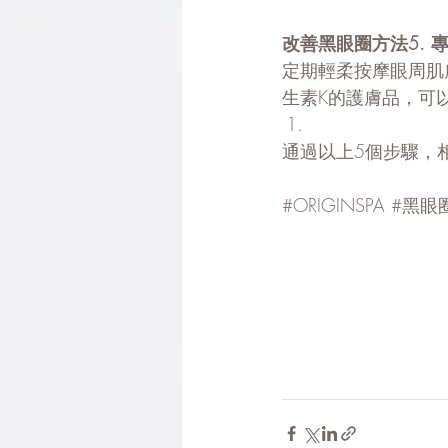
改善黑眼圈方法5. 
定期輕柔按摩眼周肌
生素K的護膚品，可
通過以上5個步驟，
#ORIGINSPA
#黑眼