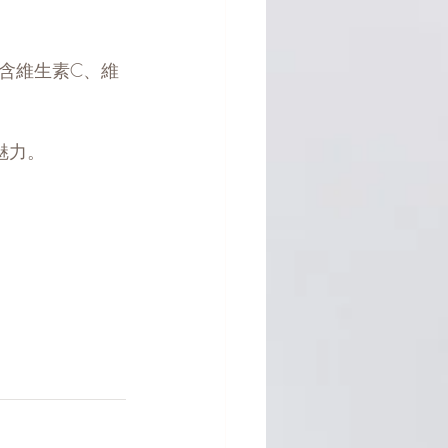
含維生素C、維
魅力。