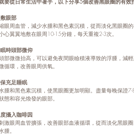
就要從日常生活中著手，以下分享5個改善黑眼圈的有效
冷敷眼部
縮眼周血管，減少水腫和黑色素沉積，從而淡化黑眼圈的
心翼翼地敷在眼周10-15分鐘，每天重複2-3次。
睡眠時頭部微仰
頭部微微抬高，可以避免夜間眼瞼積液導致的浮腫，減輕
微循環，改善眼周供氧。
確保充足睡眠
水腫和黑色素沉積，使黑眼圈更加明顯。盡量每晚保證7-
狀態和容光煥發的眼部。
適度攝入咖啡因
刺激眼周血管擴張，改善眼部血液循環，從而淡化黑眼圈
水腫。