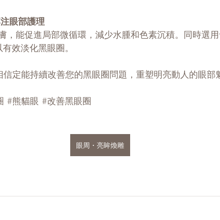
專注眼部護理
膚，能促進局部微循環，減少水腫和色素沉積。同時選用
以有效淡化黑眼圈。
相信定能持續改善您的黑眼圈問題，重塑明亮動人的眼部
圈
#熊貓眼
#改善黑眼圈
眼周・亮眸煥雕