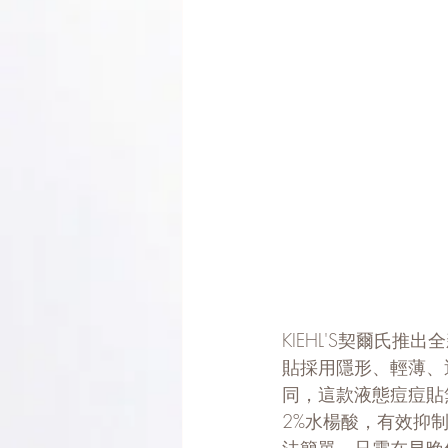
KIEHL'S契爾氏
貼採用隱形、輕薄、
同，這款液態痘痘貼
2%水楊酸，有效抑