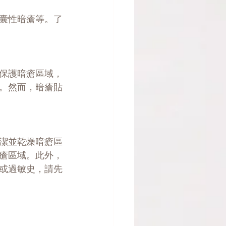
囊性暗瘡等。了
保護暗瘡區域，
。然而，暗瘡貼
潔並乾燥暗瘡區
瘡區域。此外，
或過敏史，請先