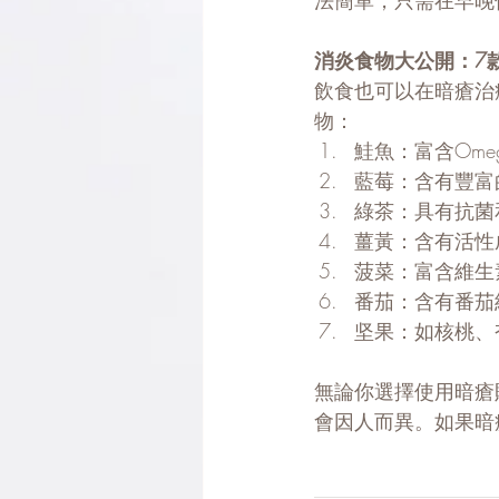
法簡單，只需在早晚
消炎食物大公開：7
飲食也可以在暗瘡治
物：
鮭魚：富含Om
藍莓：含有豐富
綠茶：具有抗菌
薑黃：含有活性
菠菜：富含維生
番茄：含有番茄
坚果：如核桃、
無論你選擇使用暗瘡
會因人而異。如果暗