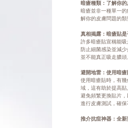
暗瘡種類：了解你的
暗瘡並非一種單一的
解你的皮膚問題的類
真相揭露：暗瘡貼是
許多暗瘡貼宣稱能吸
防止細菌感染並減少
並不能真正吸走膿頭
避開地雷：使用暗瘡
使用暗瘡貼時，有幾
域，這有助於提高貼
避免頻繁更換貼片，
進行皮膚測試，確保
推介抗痘神器：全新