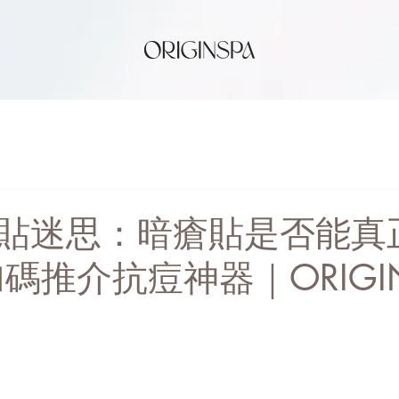
貼迷思：暗瘡貼是否能真
碼推介抗痘神器｜ORIGIN