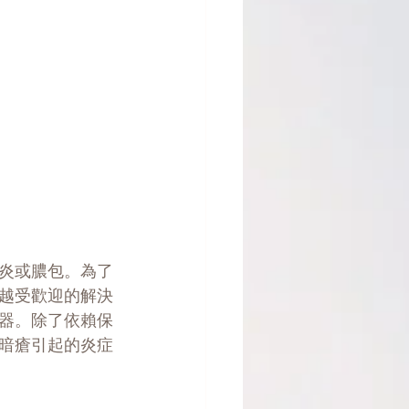
炎或膿包。為了
越受歡迎的解決
器。除了依賴保
暗瘡引起的炎症