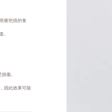
暗瘡疤痕的食
復。
受損傷。
，因此效果可能