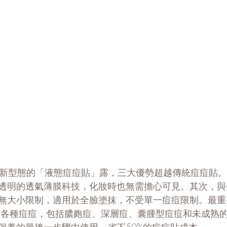
推出全新型態的「液態痘痘貼」露，三大優勢超越傳統痘痘貼
透明的透氣薄膜科技，化妝時也無需擔心可見。其次，與
無大小限制，適用於全臉塗抹，不受單一痘痘限制。最重
制各種痘痘，包括膿皰痘、深層痘、囊腫型痘痘和未成熟