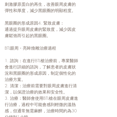
刺激膠原蛋白的再生，改善眼周皮膚的
彈性和厚度，減少黑眼圈的明顯程度。
黑眼圈的形成原因4. 緊致皮膚：
通過提升眼周皮膚的緊致度，減少因皮
膚鬆弛而引起的黑眼圈。
BTL眼周・亮眸煥雕治療過程
1. 諮詢：在進行BTL槍治療前，專業醫師
會進行詳細的諮詢，了解患者的皮膚狀
況和黑眼圈的形成原因，制定個性化的
治療方案。
2. 清潔：治療前需要對眼周皮膚進行清
潔，以保證治療的效果和安全性。
3. 治療：醫師會使用BTL槍在眼周皮膚進
行治療，過程中可能會感到輕微的溫熱
感，但通常無需麻醉，治療時間約為30