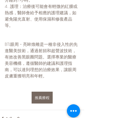
分鐘到1小時。
4. 護理：治療後可能會有輕微的紅腫或
熱感，醫師會給予相應的護理建議，如
避免陽光直射、使用保濕和修復產品
等。
BTL眼周・亮眸煥雕是一種非侵入性的先
進醫美技術，通過射頻和超聲波技術，
有效改善黑眼圈問題。選擇專業的醫療
美容機構，遵循醫師的建議和護理指
南，可以達到理想的治療效果，讓眼周
皮膚重獲明亮和年輕。
推薦療程