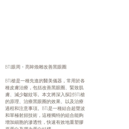
BTL眼周・亮眸煥雕改善黑眼圈
BTL槍是一種先進的醫美儀器，常用於各
種皮膚治療，包括改善黑眼圈、緊致肌
膚、減少皺紋等。本文將深入探討BTL槍
的原理、治療黑眼圈的效果、以及治療
過程和注意事項。BTL是一種結合超聲波
和單極射頻技術，這種獨特的組合能夠
增加細胞的滲透性，快速有效地重塑膠