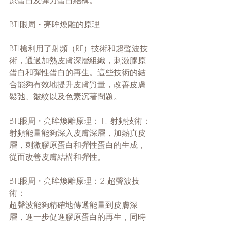
原蛋白及彈力蛋白結構。
BTL眼周・亮眸煥雕的原理
BTL槍利用了射頻（RF）技術和超聲波技
術，通過加熱皮膚深層組織，刺激膠原
蛋白和彈性蛋白的再生。這些技術的結
合能夠有效地提升皮膚質量，改善皮膚
鬆弛、皺紋以及色素沉著問題。
BTL眼周・亮眸煥雕原理：1. 射頻技術：
射頻能量能夠深入皮膚深層，加熱真皮
層，刺激膠原蛋白和彈性蛋白的生成，
從而改善皮膚結構和彈性。
BTL眼周・亮眸煥雕原理：2.超聲波技
術：
超聲波能夠精確地傳遞能量到皮膚深
層，進一步促進膠原蛋白的再生，同時