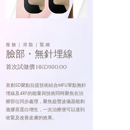
瘦臉｜溶脂｜緊緻
臉部・無針埋線
首次試做價 HKD980.00
首創SD聚點拉提技術結合MFU單點無針
埋線及4RF的能量與技術同時聚焦在治
療部位同步處理，聚焦超聲波儀器能刺
激膠原蛋白增生，一次治療便可以達到
收緊及改善皮膚的效果。