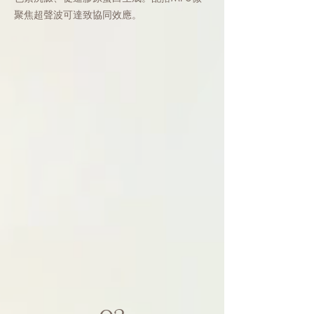
聚焦超聲波可達致協同效應。