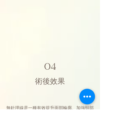
04
術後效果
無針埋線是一種有效提升面部輪廓、加強頸部
和下顎線條的方法，同時也能緊緻下垂和鬆弛
的肌膚，甚至改善頑固的雙下巴。通常情況
下，完成無針埋線療程後約2至3個月，最佳
的效果將會呈現。