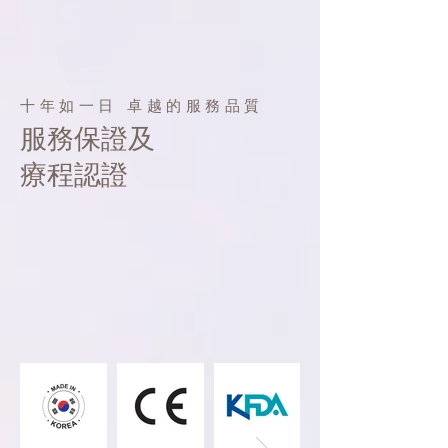
十年如一日 卓越的服務品質
服務保證及
療程認證