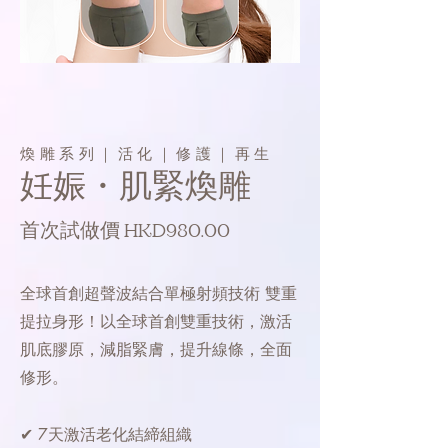
煥雕系列｜活化｜修護｜再生
妊娠・肌緊煥雕
首次試做價 HKD980.00
全球首創超聲波結合單極射頻技術 雙重
提拉身形！以全球首創雙重技術，激活
肌底膠原，減脂緊膚，提升線條，全面
修形。
✔ 7天激活老化結締組織