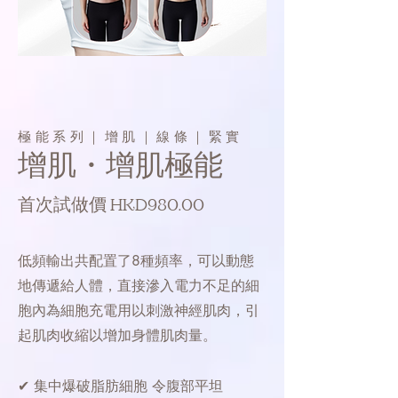
極能系列｜增肌｜線條｜緊實
增肌・增肌極能
首次試做價 HKD980.00
低頻輸出共配置了8種頻率，可以動態
地傳遞給人體，直接滲入電力不足的細
胞內為細胞充電用以刺激神經肌肉，引
起肌肉收縮以增加身體肌肉量。
✔ 集中爆破脂肪細胞 令腹部平坦