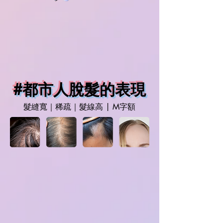
#都市人脫髮的表現
髮縫寬｜稀疏｜髮線高 | M字額